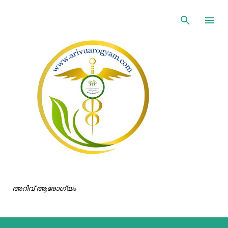
ഇതൊഴിവാക്കി പ്രധാന ഉള്ളടക്കത്തിലേക്ക് പോവുക
അറിവ് ആരോഗ്യം