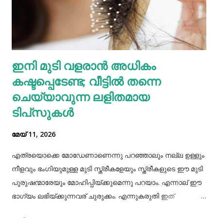
വെള്ളക്കടല. നാരുകളും പ്രോട്ടീനുകളും
അടങ്ങിയിരിക്കുന്നതിനാൽ വെള്ളക്കടല പതിവായി
കഴിക്കുന്നത് ചില രോഗങ്ങൾ തടയാൻ സഹായിക്കുന്നു. റാഗി...
എല്ലാത്തരം തിനയും പോഷകസമൃദ്ധമാണെങ്കിലും, റാഗിക്ക്
ഇനി മുടി വളരാൻ അധികം
ചില പ്രത്യേക ഗുണങ്ങളുണ്ട്. റാഗി ഗ്ലൂറ്റൻ രഹിതവും
കഷ്ടപ്പെടേണ്ട; വീട്ടിൽ തന്നെ
പ്രോട്ടീനാൽ സമ്പുഷ്ടവുമാണ്. മറ്റ് തിനകളേക്കാൾ കൂടുതൽ
കാൽസ്യ...
ചെയ്യാവുന്ന ലളിതമായ
ടിപ്‌സുകൾ
മേയ് 11, 2026
എത്രയൊക്കെ മോഡേണാണെന്നു പറഞ്ഞാലും നല്ല ഉള്ളും
നീളവും ഭംഗിയുമുള്ള മുടി സ്ത്രീകളേയും സ്ത്രീകളുടെ ഈ മുടി
പുരുഷന്മാരേയും മോഹിപ്പിയ്ക്കുമെന്നു പറയാം. എന്നാല് ഈ
ഭാഗ്യം ലഭിയ്ക്കുന്നവര് ചുരുക്കം. എന്നുകരുതി ഇത്
അപ്രാപ്യമൊന്നുമല്ല. മുടി നല്ലപോലെ വളരാന്