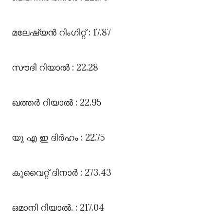
മലേഷ്യൻ റിംഗിറ്റ്‌ : 17.87
സൗദി റിയാൽ : 22.28
ഖത്തർ റിയാൽ : 22.95
യു എ ഇ ദിർഹം : 22.75
കുവൈറ്റ്‌ ദിനാർ : 273.43
ഒമാനി റിയാൽ. : 217.04