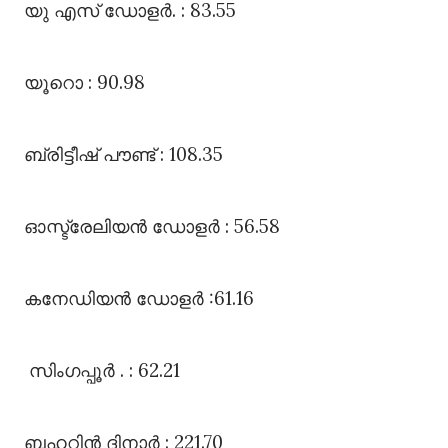
യു എസ്‌ ഡോളർ. : 83.55
യൂറൊ : 90.98
ബ്രിട്ടീഷ്‌ പൗണ്ട്‌ : 108.35
ഓസ്ട്രേലിയൻ ഡോളർ : 56.58
കനേഡിയൻ ഡോളർ :61.16
സിംഗപ്പൂർ . : 62.21
ബഹറിൻ ദിനാർ : 221.70