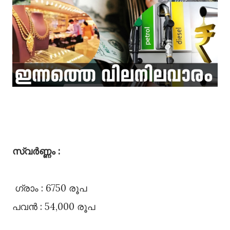
സ്വർണ്ണം :
ഗ്രാം : 6750 രൂപ
പവൻ : 54,000 രൂപ