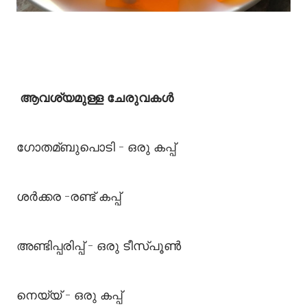
ആവശ്യമുള്ള ചേരുവകൾ
ഗോതമ്ബുപൊടി - ഒരു കപ്പ്
ശർക്കര -രണ്ട് കപ്പ്
അണ്ടിപ്പരിപ്പ് - ഒരു ടീസ്പൂണ്‍
നെയ്യ് - ഒരു കപ്പ്