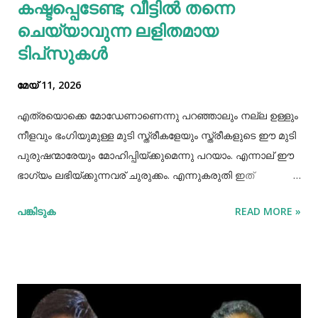
കഷ്ടപ്പെടേണ്ട; വീട്ടിൽ തന്നെ
പ്രോട്ടീനാൽ സമ്പുഷ്ടവുമാണ്. മറ്റ് തിനകളേക്കാൾ കൂടുതൽ
കാൽസ്യ...
ചെയ്യാവുന്ന ലളിതമായ
ടിപ്‌സുകൾ
മേയ് 11, 2026
എത്രയൊക്കെ മോഡേണാണെന്നു പറഞ്ഞാലും നല്ല ഉള്ളും
നീളവും ഭംഗിയുമുള്ള മുടി സ്ത്രീകളേയും സ്ത്രീകളുടെ ഈ മുടി
പുരുഷന്മാരേയും മോഹിപ്പിയ്ക്കുമെന്നു പറയാം. എന്നാല് ഈ
ഭാഗ്യം ലഭിയ്ക്കുന്നവര് ചുരുക്കം. എന്നുകരുതി ഇത്
അപ്രാപ്യമൊന്നുമല്ല. മുടി നല്ലപോലെ വളരാന്
പങ്കിടുക
READ MORE »
സഹായിക്കുന്ന ചില വഴികളെക്കുറിച്ചറിയൂ,മുടി വളര്‍ച്ചയ്ക്ക്
മുടിയുടെ ശരിയായ സംരക്ഷണവും അത്യാവശ്യം തന്നെ.
ഇതിലൊന്നാണ് മുടി ചീകുന്നതും. മുടി ചീകുമ്പോള്‍
തലയോടിലെ രക്തപ്രവാഹം വര്‍ദ്ധിക്കും എന്നാല്‍ മുടി
ചീകുന്നത് ശരിയായ രീതിയിലല്ലെങ്കില്‍ മുടി ജട പിടിക്കാനും
പൊട്ടിപ്പോകാനുമുള്ള സാധ്യതയും കൂടും. മുടി ശരിയായി