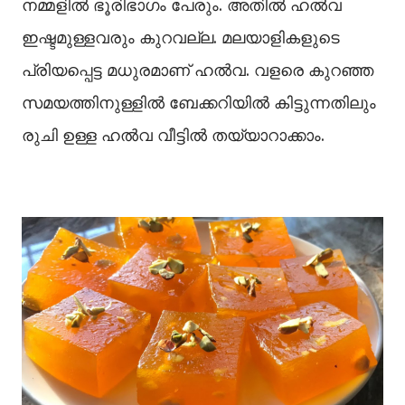
നമ്മളിൽ ഭൂരിഭാഗം പേരും. അതിൽ ഹൽവ
ഇഷ്ടമുള്ളവരും കുറവല്ല. മലയാളികളുടെ
പ്രിയപ്പെട്ട മധുരമാണ് ഹൽവ. വളരെ കുറഞ്ഞ
സമയത്തിനുള്ളിൽ ബേക്കറിയിൽ കിട്ടുന്നതിലും
രുചി ഉള്ള ഹൽവ വീട്ടിൽ തയ്യാറാക്കാം.