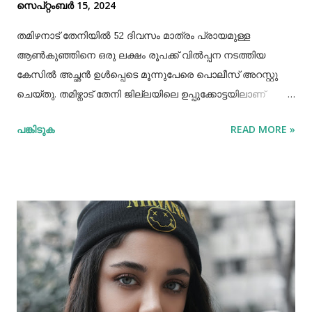
സെപ്റ്റംബർ 15, 2024
തമിഴനാട് തേനിയില്‍ 52 ദിവസം മാത്രം പ്രായമുള്ള
ആണ്‍കുഞ്ഞിനെ ഒരു ലക്ഷം രൂപക്ക് വില്‍പ്പന നടത്തിയ
കേസില്‍ അച്ഛൻ ഉള്‍പ്പെടെ മൂന്നുപേരെ പൊലീസ് അറസ്റ്റു
ചെയ്തു. തമിഴ്നാട് തേനി ജില്ലയിലെ ഉപ്പുക്കോട്ടയിലാണ്
സംഭവം. അച്ഛനും കുഞ്ഞിനെ വാങ്ങിയ ബോഡിനായ്ക്കന്നൂർ
പങ്കിടുക
READ MORE »
സ്വദേശികളായ ദമ്ബതികളുമാണ് അറസ്റ്റിലായത്. തേനി
ഉപ്പുക്കോട്ടയിലുള്ള ദമ്ബതികള്‍ക്ക് ജൂലൈമാസം 21 നാണ്
ആണ്‍കുട്ടി ജനിച്ചത്. കുഞ്ഞിൻറെ അമ്മ ചെറിയ തോതില്‍
മാനസിക ആസ്വാസ്ഥ്യമുള്ളയാളാണ്. അച്ഛൻ കൂടുതല്‍
സമയവും മദ്യലഹരിയിലും. തന്‍റെ കുഞ്ഞിനെ ഒരു ലക്ഷം
രൂപക്ക് വില്‍പ്പന നടത്തിയതായി അച്ഛൻ
മദ്യലഹരിയിലിരിക്കെ സമീപവാസികളിലൊരാളോട് പറഞ്ഞു.
ഇതോടെയാണ് വിവരം പുറത്തറിഞ്ഞത്. തുടർന്ന്
അയല്‍വാസി പൊലീസിലും ചൈല്‍ഡ് ലൈനിലും വിവരം
അറിയിക്കുകയായിരുന്നു. പൊലീസെത്തി അച്ഛനെയും