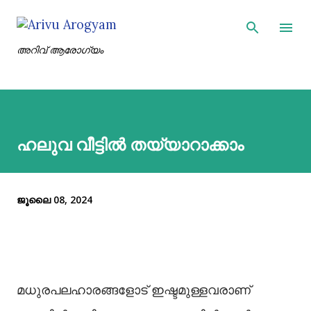
ഇതൊഴിവാക്കി പ്രധാന ഉള്ളടക്കത്തിലേക്ക് പോവുക
അറിവ് ആരോഗ്യം
ഹലുവ വീട്ടിൽ തയ്യാറാക്കാം
ജൂലൈ 08, 2024
മധുരപലഹാരങ്ങളോട് ഇഷ്ടമുള്ളവരാണ്