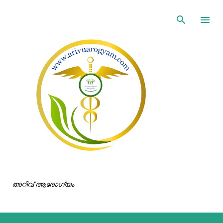
ഇതൊഴിവാക്കി പ്രധാന ഉള്ളടക്കത്തിലേക്ക് പോവുക
അറിവ് ആരോഗ്യം