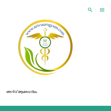
ഇതൊഴിവാക്കി പ്രധാന ഉള്ളടക്കത്തിലേക്ക് പോവുക
അറിവ് ആരോഗ്യം