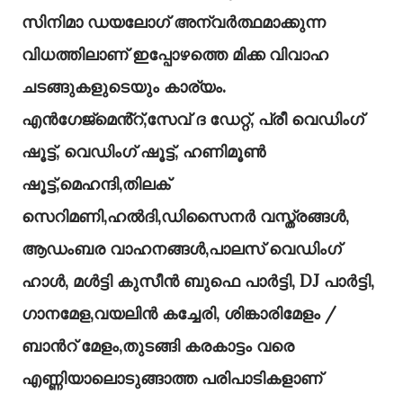
സിനിമാ ഡയലോഗ് അന്വർത്ഥമാക്കുന്ന
വിധത്തിലാണ് ഇപ്പോഴത്തെ മിക്ക വിവാഹ
ചടങ്ങുകളുടെയും കാര്യം.
എൻഗേജ്മെൻ്റ്,സേവ് ദ ഡേറ്റ്, പ്രീ വെഡിംഗ്
ഷൂട്ട്, വെഡിംഗ് ഷൂട്ട്, ഹണിമൂൺ
ഷൂട്ട്,മെഹന്ദി,തിലക്
സെറിമണി,ഹൽദി,ഡിസൈനർ വസ്ത്രങ്ങൾ,
ആഡംബര വാഹനങ്ങൾ,പാലസ് വെഡിംഗ്
ഹാൾ, മൾട്ടി കുസീൻ ബുഫെ പാർട്ടി, DJ പാർട്ടി,
ഗാനമേള,വയലിൻ കച്ചേരി, ശിങ്കാരിമേളം /
ബാൻറ് മേളം,തുടങ്ങി കരകാട്ടം വരെ
എണ്ണിയാലൊടുങ്ങാത്ത പരിപാടികളാണ്