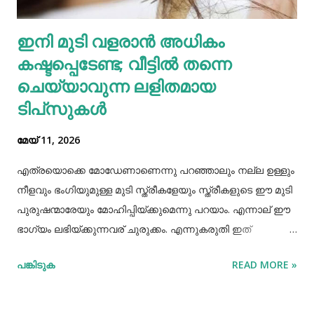
എല്ലാത്തരം തിനയും പോഷകസമൃദ്ധമാണെങ്കിലും, റാഗിക്ക്
ഇനി മുടി വളരാൻ അധികം
ചില പ്രത്യേക ഗുണങ്ങളുണ്ട്. റാഗി ഗ്ലൂറ്റൻ രഹിതവും
കഷ്ടപ്പെടേണ്ട; വീട്ടിൽ തന്നെ
പ്രോട്ടീനാൽ സമ്പുഷ്ടവുമാണ്. മറ്റ് തിനകളേക്കാൾ കൂടുതൽ
കാൽസ്യ...
ചെയ്യാവുന്ന ലളിതമായ
ടിപ്‌സുകൾ
മേയ് 11, 2026
എത്രയൊക്കെ മോഡേണാണെന്നു പറഞ്ഞാലും നല്ല ഉള്ളും
നീളവും ഭംഗിയുമുള്ള മുടി സ്ത്രീകളേയും സ്ത്രീകളുടെ ഈ മുടി
പുരുഷന്മാരേയും മോഹിപ്പിയ്ക്കുമെന്നു പറയാം. എന്നാല് ഈ
ഭാഗ്യം ലഭിയ്ക്കുന്നവര് ചുരുക്കം. എന്നുകരുതി ഇത്
അപ്രാപ്യമൊന്നുമല്ല. മുടി നല്ലപോലെ വളരാന്
പങ്കിടുക
READ MORE »
സഹായിക്കുന്ന ചില വഴികളെക്കുറിച്ചറിയൂ,മുടി വളര്‍ച്ചയ്ക്ക്
മുടിയുടെ ശരിയായ സംരക്ഷണവും അത്യാവശ്യം തന്നെ.
ഇതിലൊന്നാണ് മുടി ചീകുന്നതും. മുടി ചീകുമ്പോള്‍