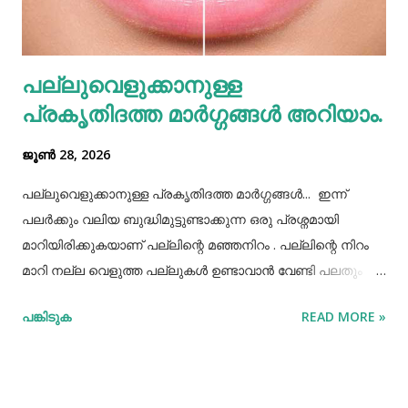
രീതിയല്ല. ഇത് മറ്റുള്ളവർക്ക് നമ്മളെക്കുറിച്ച് വളരെ
തെറ്റിദ്ധാരണ ഉണ്ടാക്കാൻ കാരണമായിത്തീരും. അതുപോലെ
വെള്ളം പോലെയുള്ള സാധനങ്ങൾ ഒരു പാത്രത്തിൽ
പല്ലുവെളുക്കാനുള്ള
കൊണ്ടുവച്ചാൽ അത് അപ്പാടെ കുടിക്കാതെ മറ്റുള്ളവർക്ക്
പ്രകൃതിദത്ത മാര്‍ഗ്ഗങ്ങള്‍ അറിയാം.
കൂട...
ജൂൺ 28, 2026
പല്ലുവെളുക്കാനുള്ള പ്രകൃതിദത്ത മാര്‍ഗ്ഗങ്ങള്‍... ഇന്ന്
പലർക്കും വലിയ ബുദ്ധിമുട്ടുണ്ടാക്കുന്ന ഒരു പ്രശ്നമായി
മാറിയിരിക്കുകയാണ് പല്ലിന്റെ മഞ്ഞനിറം . പല്ലിന്റെ നിറം
മാറി നല്ല വെളുത്ത പല്ലുകൾ ഉണ്ടാവാൻ വേണ്ടി പലതും
ചെയ്തു നോക്കിയിട്ടും പരാജയപ്പെട്ടവർ ഏറെയാണ്.
പങ്കിടുക
READ MORE »
പല്ലിന്‍റെ മഞ്ഞനിറം മാറ്റാന്‍ പല മാര്‍ഗ്ഗങ്ങളും
പ്രയോഗിക്കാറുണ്ട്. ദോഷങ്ങളൊന്നുമില്ലാതെ പല്ലിന്
വെളുപ്പ് നിറം നേടാന്‍ സഹായിക്കുന്ന ചില പ്രകൃതിദത്തമായ
ചില നാടൻ വഴികളുണ്ട്. അവയില്‍ ചിലത് ഇവിടെ