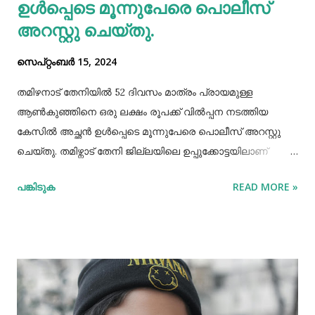
ഉള്‍പ്പെടെ മൂന്നുപേരെ പൊലീസ്
അറസ്റ്റു ചെയ്തു.
സെപ്റ്റംബർ 15, 2024
തമിഴനാട് തേനിയില്‍ 52 ദിവസം മാത്രം പ്രായമുള്ള
ആണ്‍കുഞ്ഞിനെ ഒരു ലക്ഷം രൂപക്ക് വില്‍പ്പന നടത്തിയ
കേസില്‍ അച്ഛൻ ഉള്‍പ്പെടെ മൂന്നുപേരെ പൊലീസ് അറസ്റ്റു
ചെയ്തു. തമിഴ്നാട് തേനി ജില്ലയിലെ ഉപ്പുക്കോട്ടയിലാണ്
സംഭവം. അച്ഛനും കുഞ്ഞിനെ വാങ്ങിയ ബോഡിനായ്ക്കന്നൂർ
പങ്കിടുക
READ MORE »
സ്വദേശികളായ ദമ്ബതികളുമാണ് അറസ്റ്റിലായത്. തേനി
ഉപ്പുക്കോട്ടയിലുള്ള ദമ്ബതികള്‍ക്ക് ജൂലൈമാസം 21 നാണ്
ആണ്‍കുട്ടി ജനിച്ചത്. കുഞ്ഞിൻറെ അമ്മ ചെറിയ തോതില്‍
മാനസിക ആസ്വാസ്ഥ്യമുള്ളയാളാണ്. അച്ഛൻ കൂടുതല്‍
സമയവും മദ്യലഹരിയിലും. തന്‍റെ കുഞ്ഞിനെ ഒരു ലക്ഷം
രൂപക്ക് വില്‍പ്പന നടത്തിയതായി അച്ഛൻ
മദ്യലഹരിയിലിരിക്കെ സമീപവാസികളിലൊരാളോട് പറഞ്ഞു.