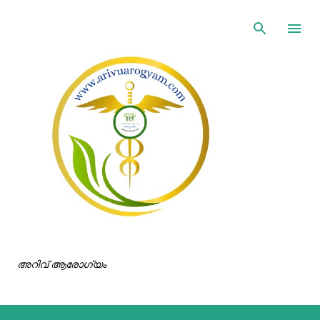
ഇതൊഴിവാക്കി പ്രധാന ഉള്ളടക്കത്തിലേക്ക് പോവുക
അറിവ് ആരോഗ്യം