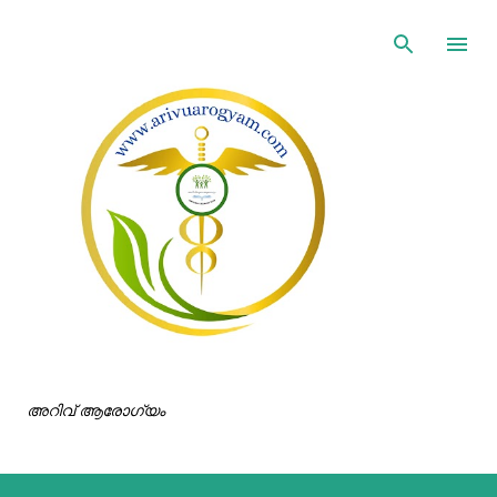
ഇതൊഴിവാക്കി പ്രധാന ഉള്ളടക്കത്തിലേക്ക് പോവുക
അറിവ് ആരോഗ്യം