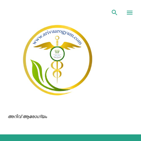
ഇതൊഴിവാക്കി പ്രധാന ഉള്ളടക്കത്തിലേക്ക് പോവുക
അറിവ് ആരോഗ്യം