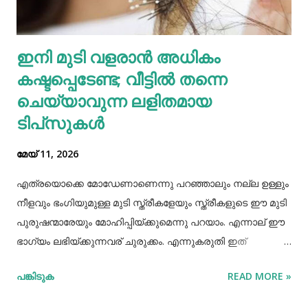
കഴിക്കുന്നത് ചില രോഗങ്ങൾ തടയാൻ സഹായിക്കുന്നു. റാഗി...
എല്ലാത്തരം തിനയും പോഷകസമൃദ്ധമാണെങ്കിലും, റാഗിക്ക്
ഇനി മുടി വളരാൻ അധികം
ചില പ്രത്യേക ഗുണങ്ങളുണ്ട്. റാഗി ഗ്ലൂറ്റൻ രഹിതവും
കഷ്ടപ്പെടേണ്ട; വീട്ടിൽ തന്നെ
പ്രോട്ടീനാൽ സമ്പുഷ്ടവുമാണ്. മറ്റ് തിനകളേക്കാൾ കൂടുതൽ
കാൽസ്യ...
ചെയ്യാവുന്ന ലളിതമായ
ടിപ്‌സുകൾ
മേയ് 11, 2026
എത്രയൊക്കെ മോഡേണാണെന്നു പറഞ്ഞാലും നല്ല ഉള്ളും
നീളവും ഭംഗിയുമുള്ള മുടി സ്ത്രീകളേയും സ്ത്രീകളുടെ ഈ മുടി
പുരുഷന്മാരേയും മോഹിപ്പിയ്ക്കുമെന്നു പറയാം. എന്നാല് ഈ
ഭാഗ്യം ലഭിയ്ക്കുന്നവര് ചുരുക്കം. എന്നുകരുതി ഇത്
അപ്രാപ്യമൊന്നുമല്ല. മുടി നല്ലപോലെ വളരാന്
പങ്കിടുക
READ MORE »
സഹായിക്കുന്ന ചില വഴികളെക്കുറിച്ചറിയൂ,മുടി വളര്‍ച്ചയ്ക്ക്
മുടിയുടെ ശരിയായ സംരക്ഷണവും അത്യാവശ്യം തന്നെ.