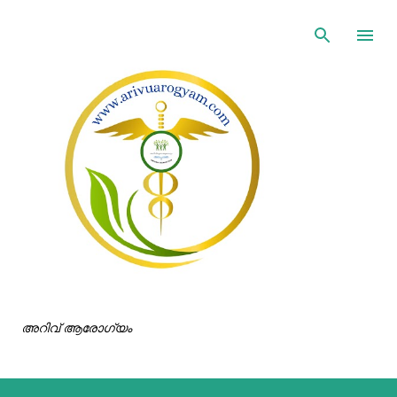
ഇതൊഴിവാക്കി പ്രധാന ഉള്ളടക്കത്തിലേക്ക് പോവുക
അറിവ് ആരോഗ്യം