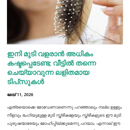
വെള്ളകടല... പ്രോട്ടീൻ, ഫോളേറ്റ് (വിറ്റാമിൻ ബി 9), ഇരുമ്പ്,
സിങ്ക്, നാരുകൾ എന്നിവയുടെ മികച്ച ഉറവിടമാണ്
വെള്ളക്കടല. നാരുകളും പ്രോട്ടീനുകളും
അടങ്ങിയിരിക്കുന്നതിനാൽ വെള്ളക്കടല പതിവായി
കഴിക്കുന്നത് ചില രോഗങ്ങൾ തടയാൻ സഹായിക്കുന്നു. റാഗി...
എല്ലാത്തരം തിനയും പോഷകസമൃദ്ധമാണെങ്കിലും, റാഗിക്ക്
ഇനി മുടി വളരാൻ അധികം
ചില പ്രത്യേക ഗുണങ്ങളുണ്ട്. റാഗി ഗ്ലൂറ്റൻ രഹിതവും
കഷ്ടപ്പെടേണ്ട; വീട്ടിൽ തന്നെ
പ്രോട്ടീനാൽ സമ്പുഷ്ടവുമാണ്. മറ്റ് തിനകളേക്കാൾ കൂടുതൽ
കാൽസ്യ...
ചെയ്യാവുന്ന ലളിതമായ
ടിപ്‌സുകൾ
മേയ് 11, 2026
എത്രയൊക്കെ മോഡേണാണെന്നു പറഞ്ഞാലും നല്ല ഉള്ളും
നീളവും ഭംഗിയുമുള്ള മുടി സ്ത്രീകളേയും സ്ത്രീകളുടെ ഈ മുടി
പുരുഷന്മാരേയും മോഹിപ്പിയ്ക്കുമെന്നു പറയാം. എന്നാല് ഈ