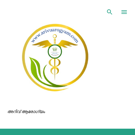
ഇതൊഴിവാക്കി പ്രധാന ഉള്ളടക്കത്തിലേക്ക് പോവുക
അറിവ് ആരോഗ്യം