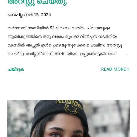
അറസ്റ്റു ചെയ്തു.
സെപ്റ്റംബർ 15, 2024
തമിഴനാട് തേനിയില്‍ 52 ദിവസം മാത്രം പ്രായമുള്ള
ആണ്‍കുഞ്ഞിനെ ഒരു ലക്ഷം രൂപക്ക് വില്‍പ്പന നടത്തിയ
കേസില്‍ അച്ഛൻ ഉള്‍പ്പെടെ മൂന്നുപേരെ പൊലീസ് അറസ്റ്റു
ചെയ്തു. തമിഴ്നാട് തേനി ജില്ലയിലെ ഉപ്പുക്കോട്ടയിലാണ്
സംഭവം. അച്ഛനും കുഞ്ഞിനെ വാങ്ങിയ ബോഡിനായ്ക്കന്നൂർ
പങ്കിടുക
READ MORE »
സ്വദേശികളായ ദമ്ബതികളുമാണ് അറസ്റ്റിലായത്. തേനി
ഉപ്പുക്കോട്ടയിലുള്ള ദമ്ബതികള്‍ക്ക് ജൂലൈമാസം 21 നാണ്
ആണ്‍കുട്ടി ജനിച്ചത്. കുഞ്ഞിൻറെ അമ്മ ചെറിയ തോതില്‍
മാനസിക ആസ്വാസ്ഥ്യമുള്ളയാളാണ്. അച്ഛൻ കൂടുതല്‍
സമയവും മദ്യലഹരിയിലും. തന്‍റെ കുഞ്ഞിനെ ഒരു ലക്ഷം
രൂപക്ക് വില്‍പ്പന നടത്തിയതായി അച്ഛൻ
മദ്യലഹരിയിലിരിക്കെ സമീപവാസികളിലൊരാളോട് പറഞ്ഞു.
ഇതോടെയാണ് വിവരം പുറത്തറിഞ്ഞത്. തുടർന്ന്