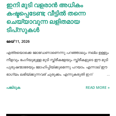
ഇനി മുടി വളരാൻ അധികം
ചില പ്രത്യേക ഗുണങ്ങളുണ്ട്. റാഗി ഗ്ലൂറ്റൻ രഹിതവും
കഷ്ടപ്പെടേണ്ട; വീട്ടിൽ തന്നെ
പ്രോട്ടീനാൽ സമ്പുഷ്ടവുമാണ്. മറ്റ് തിനകളേക്കാൾ കൂടുതൽ
കാൽസ്യ...
ചെയ്യാവുന്ന ലളിതമായ
ടിപ്‌സുകൾ
മേയ് 11, 2026
എത്രയൊക്കെ മോഡേണാണെന്നു പറഞ്ഞാലും നല്ല ഉള്ളും
നീളവും ഭംഗിയുമുള്ള മുടി സ്ത്രീകളേയും സ്ത്രീകളുടെ ഈ മുടി
പുരുഷന്മാരേയും മോഹിപ്പിയ്ക്കുമെന്നു പറയാം. എന്നാല് ഈ
ഭാഗ്യം ലഭിയ്ക്കുന്നവര് ചുരുക്കം. എന്നുകരുതി ഇത്
അപ്രാപ്യമൊന്നുമല്ല. മുടി നല്ലപോലെ വളരാന്
പങ്കിടുക
READ MORE »
സഹായിക്കുന്ന ചില വഴികളെക്കുറിച്ചറിയൂ,മുടി വളര്‍ച്ചയ്ക്ക്
മുടിയുടെ ശരിയായ സംരക്ഷണവും അത്യാവശ്യം തന്നെ.
ഇതിലൊന്നാണ് മുടി ചീകുന്നതും. മുടി ചീകുമ്പോള്‍
തലയോടിലെ രക്തപ്രവാഹം വര്‍ദ്ധിക്കും എന്നാല്‍ മുടി