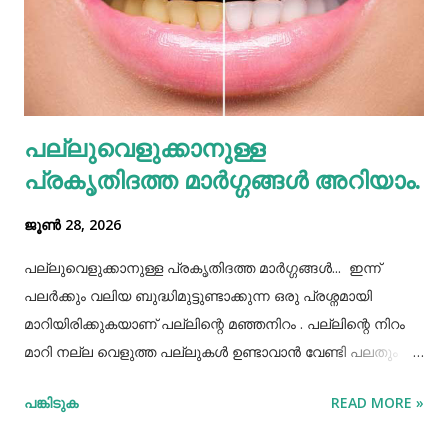
കൊണ്ടുവന്ന ഭക്ഷണം നമ്മൾ നമ്മുടെ പാത്രത്തിലേക്ക് ധൃതി
കൂട്ടി എടുത്തിട്ട് കഴിച്ചു തീർക്കുന്നതും ഒരിക്കലും ശരിയായ
രീതിയല്ല. ഇത് മറ്റുള്ളവർക്ക് നമ്മളെക്കുറിച്ച് വളരെ
തെറ്റിദ്ധാരണ ഉണ്ടാക്കാൻ കാരണമായിത്തീരും. അതുപോലെ
വെള്ളം പോലെയുള്ള സാധനങ്ങൾ ഒരു പാത്രത്തിൽ
പല്ലുവെളുക്കാനുള്ള
കൊണ്ടുവച്ചാൽ അത് അപ്പാടെ കുടിക്കാതെ മറ്റുള്ളവർക്ക്
പ്രകൃതിദത്ത മാര്‍ഗ്ഗങ്ങള്‍ അറിയാം.
കൂട...
ജൂൺ 28, 2026
പല്ലുവെളുക്കാനുള്ള പ്രകൃതിദത്ത മാര്‍ഗ്ഗങ്ങള്‍... ഇന്ന്
പലർക്കും വലിയ ബുദ്ധിമുട്ടുണ്ടാക്കുന്ന ഒരു പ്രശ്നമായി
മാറിയിരിക്കുകയാണ് പല്ലിന്റെ മഞ്ഞനിറം . പല്ലിന്റെ നിറം
മാറി നല്ല വെളുത്ത പല്ലുകൾ ഉണ്ടാവാൻ വേണ്ടി പലതും
ചെയ്തു നോക്കിയിട്ടും പരാജയപ്പെട്ടവർ ഏറെയാണ്.
പങ്കിടുക
READ MORE »
പല്ലിന്‍റെ മഞ്ഞനിറം മാറ്റാന്‍ പല മാര്‍ഗ്ഗങ്ങളും
പ്രയോഗിക്കാറുണ്ട്. ദോഷങ്ങളൊന്നുമില്ലാതെ പല്ലിന്