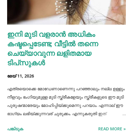
അടങ്ങിയിരിക്കുന്നതിനാൽ വെള്ളക്കടല പതിവായി
കഴിക്കുന്നത് ചില രോഗങ്ങൾ തടയാൻ സഹായിക്കുന്നു. റാഗി...
എല്ലാത്തരം തിനയും പോഷകസമൃദ്ധമാണെങ്കിലും, റാഗിക്ക്
ഇനി മുടി വളരാൻ അധികം
ചില പ്രത്യേക ഗുണങ്ങളുണ്ട്. റാഗി ഗ്ലൂറ്റൻ രഹിതവും
കഷ്ടപ്പെടേണ്ട; വീട്ടിൽ തന്നെ
പ്രോട്ടീനാൽ സമ്പുഷ്ടവുമാണ്. മറ്റ് തിനകളേക്കാൾ കൂടുതൽ
കാൽസ്യ...
ചെയ്യാവുന്ന ലളിതമായ
ടിപ്‌സുകൾ
മേയ് 11, 2026
എത്രയൊക്കെ മോഡേണാണെന്നു പറഞ്ഞാലും നല്ല ഉള്ളും
നീളവും ഭംഗിയുമുള്ള മുടി സ്ത്രീകളേയും സ്ത്രീകളുടെ ഈ മുടി
പുരുഷന്മാരേയും മോഹിപ്പിയ്ക്കുമെന്നു പറയാം. എന്നാല് ഈ
ഭാഗ്യം ലഭിയ്ക്കുന്നവര് ചുരുക്കം. എന്നുകരുതി ഇത്
അപ്രാപ്യമൊന്നുമല്ല. മുടി നല്ലപോലെ വളരാന്
പങ്കിടുക
READ MORE »
സഹായിക്കുന്ന ചില വഴികളെക്കുറിച്ചറിയൂ,മുടി വളര്‍ച്ചയ്ക്ക്