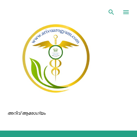
ഇതൊഴിവാക്കി പ്രധാന ഉള്ളടക്കത്തിലേക്ക് പോവുക
അറിവ് ആരോഗ്യം