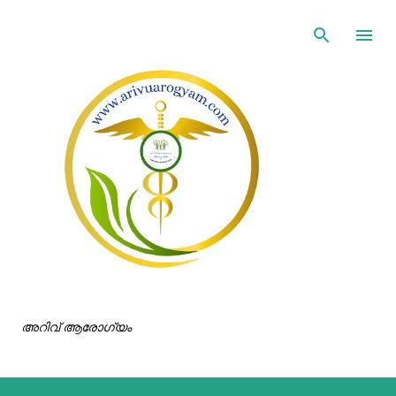
ഇതൊഴിവാക്കി പ്രധാന ഉള്ളടക്കത്തിലേക്ക് പോവുക
അറിവ് ആരോഗ്യം