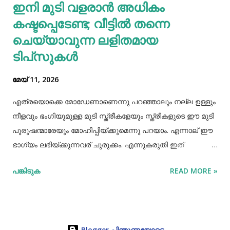
ഇനി മുടി വളരാൻ അധികം
നടത്തിയെങ്കിലും കുഞ്ഞ് അവിടെയില്ലെന്ന് കണ്ടെത്തി.
കഷ്ടപ്പെടേണ്ട; വീട്ടിൽ തന്നെ
തുടർന്ന് അച്ഛനെ വീണ്ടും വിശദമായി ചോദ്യം ചെയ്തു.
തുടർന്ന് നടത...
ചെയ്യാവുന്ന ലളിതമായ
ടിപ്‌സുകൾ
മേയ് 11, 2026
എത്രയൊക്കെ മോഡേണാണെന്നു പറഞ്ഞാലും നല്ല ഉള്ളും
നീളവും ഭംഗിയുമുള്ള മുടി സ്ത്രീകളേയും സ്ത്രീകളുടെ ഈ മുടി
പുരുഷന്മാരേയും മോഹിപ്പിയ്ക്കുമെന്നു പറയാം. എന്നാല് ഈ
ഭാഗ്യം ലഭിയ്ക്കുന്നവര് ചുരുക്കം. എന്നുകരുതി ഇത്
അപ്രാപ്യമൊന്നുമല്ല. മുടി നല്ലപോലെ വളരാന്
പങ്കിടുക
READ MORE »
സഹായിക്കുന്ന ചില വഴികളെക്കുറിച്ചറിയൂ,മുടി വളര്‍ച്ചയ്ക്ക്
മുടിയുടെ ശരിയായ സംരക്ഷണവും അത്യാവശ്യം തന്നെ.
ഇതിലൊന്നാണ് മുടി ചീകുന്നതും. മുടി ചീകുമ്പോള്‍
തലയോടിലെ രക്തപ്രവാഹം വര്‍ദ്ധിക്കും എന്നാല്‍ മുടി
Blogger പിന്തുണയോടെ