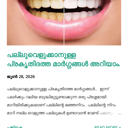
നിറുകയില്‍ എണ്ണ വയ്ക്കുക എന്നുമാണ്. തല മറന്ന് എണ്ണ
തേക്കരുത് എന്ന പഴമൊഴി ശിരസ്സിന്റെ
അമിതപ്രാധാന്യമാണു വ്യക്തമാക്കുന്നത്. നിറുക എന്നതു
നാഡീഞരമ്ബുകളുടെ പ്രഭവസ്ഥാനമാണ്. നിറുകയിലൂടെ
വെള്ളവും എണ്ണയും നാഡിവ്യൂഹത്തിലേക്ക് നേരിട്ടരിച്ചിറങ്ങും.
വെള്ളം നിറുകയില്‍ താഴുന്നതാണു നീര്‍ക്കെട്ടിനു
പല്ലുവെളുക്കാനുള്ള
കാരണമാകുന്നത്. മുൻകാലങ്ങളില്‍ മഴക്കാലം
പ്രകൃതിദത്ത മാര്‍ഗ്ഗങ്ങള്‍ അറിയാം.
പനിക്കാലമായിരുന്നില്ല. കാരണം, പണ്...
ജൂൺ 28, 2026
പല്ലുവെളുക്കാനുള്ള പ്രകൃതിദത്ത മാര്‍ഗ്ഗങ്ങള്‍... ഇന്ന്
പലർക്കും വലിയ ബുദ്ധിമുട്ടുണ്ടാക്കുന്ന ഒരു പ്രശ്നമായി
മാറിയിരിക്കുകയാണ് പല്ലിന്റെ മഞ്ഞനിറം . പല്ലിന്റെ നിറം
മാറി നല്ല വെളുത്ത പല്ലുകൾ ഉണ്ടാവാൻ വേണ്ടി പലതും
ചെയ്തു നോക്കിയിട്ടും പരാജയപ്പെട്ടവർ ഏറെയാണ്.
പങ്കിടുക
READ MORE »